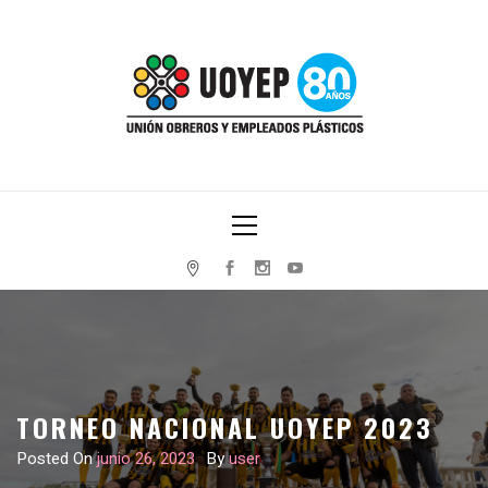
Skip
to
content
UNIÓN OBREROS Y EMPLEADOS PLÁSTICOS
Primary
Menu
TORNEO NACIONAL UOYEP 2023
Posted On
junio 26, 2023
By
user