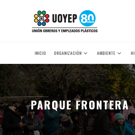
Skip
to
UNIÓN OBREROS Y EMPLEADOS PLÁSTICOS
content
INICIO
ORGANIZACIÓN
AMBIENTE
H
PARQUE FRONTERA