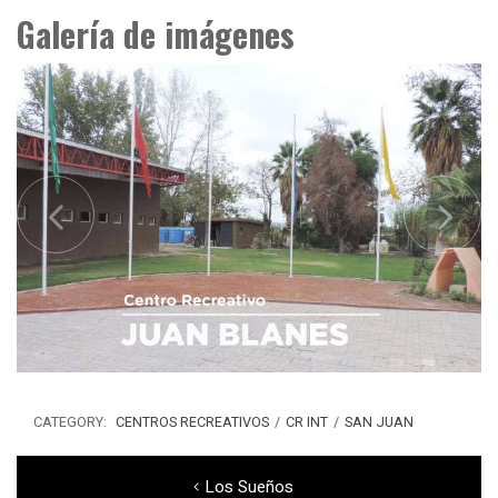
Galería de imágenes
CATEGORY:
CENTROS RECREATIVOS
/
CR INT
/
SAN JUAN
Navegación
Previous
Los Sueños