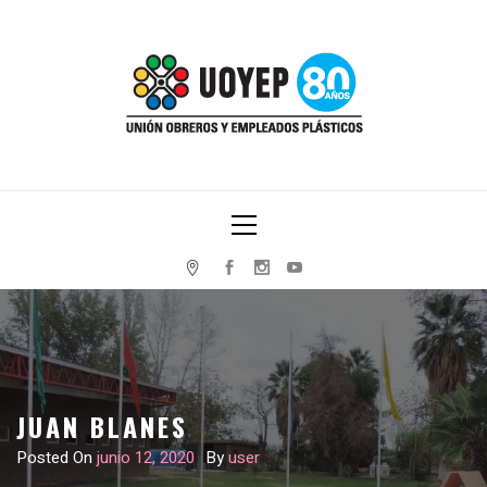
Skip
to
content
UNIÓN OBREROS Y EMPLEADOS PLÁSTICOS
Primary
Menu
JUAN BLANES
Posted On
junio 12, 2020
By
user